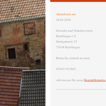
Aktualisiert am
28.04.2026
Gewerbe und Verkehrsverein
Knittlingen e.V.
Stuttgarterstr. 53
75438 Knittlingen
Rufen Sie einfach an unter
07043/ 953663
oder nutzen Sie unser
Kontaktformular.